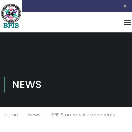
NEWS
Home
News
BPIS Students Achievements