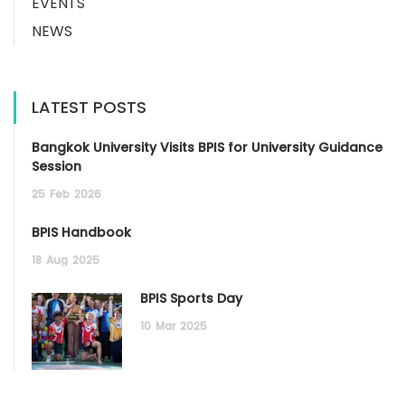
EVENTS
NEWS
LATEST POSTS
Bangkok University Visits BPIS for University Guidance
Session
25
Feb
2026
BPIS Handbook
18
Aug
2025
BPIS Sports Day
10
Mar
2025